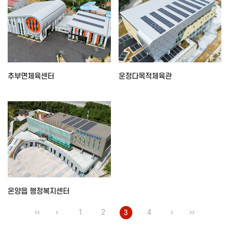
추부면체육센터
운정다목적체육관
온양읍 행정복지센터
1
2
4
3