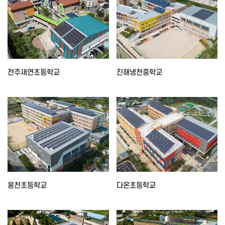
전주새연초등학교
진해냉천중학교
웅천초등학교
다온초등학교