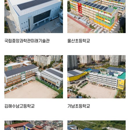
국립중앙과학관미래기술관
울산초등학교
김해수남고등학교
가남초등학교